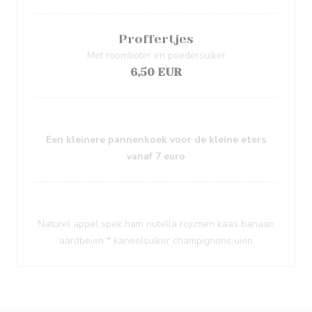
Proffertjes
Met roomboter en poedersuiker
6,50 EUR
Een kleinere pannenkoek voor de kleine eters
vanaf 7 euro
Naturel appel spek ham nutella rojiznen kaas banaan
aardbeien * kaneelsuiker champignons uien