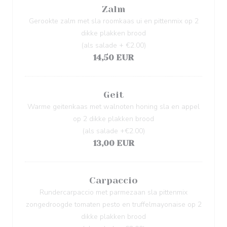
Zalm
Gerookte zalm met sla roomkaas ui en pittenmix op 2
dikke plakken brood
(als salade + €2.00)
14,50 EUR
Geit
Warme geitenkaas met walnoten honing sla en appel
op 2 dikke plakken brood
(als salade +€2.00)
13,00 EUR
Carpaccio
Rundercarpaccio met parmezaan sla pittenmix
zongedroogde tomaten pesto en truffelmayonaise op 2
dikke plakken brood