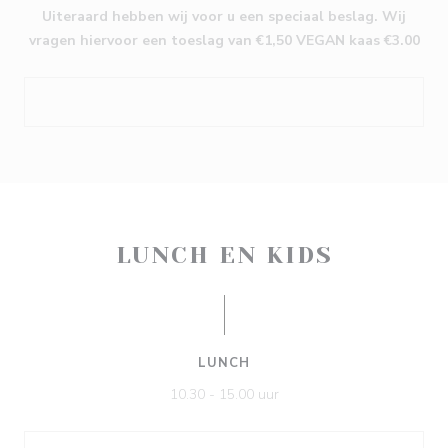
Uiteraard hebben wij voor u een speciaal beslag. Wij
vragen hiervoor een toeslag van €1,50 VEGAN kaas €3.00
LUNCH EN KIDS
LUNCH
10.30 - 15.00 uur