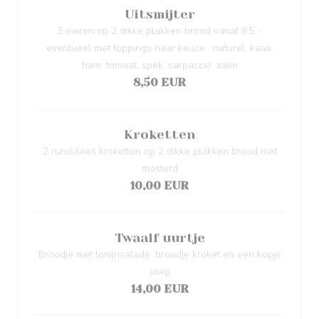
Uitsmijter
3 eieren op 2 dikke plakken brood vanaf 8.5 -
eventueel met toppings naar keuze : naturel, kaas,
ham, tomaat, spek, carpaccio, zalm
8,50 EUR
Kroketten
2 rundvlees kroketten op 2 dikke plakken brood met
mosterd
10,00 EUR
Twaalf uurtje
Broodje met tonijnsalade, broodje kroket en een kopje
soep
14,00 EUR