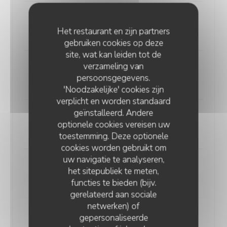
Spek kaas en prei
Het restaurant en zijn partners
13,00 EUR
gebruiken cookies op deze
site, wat kan leiden tot de
verzameling van
Spek kaas en ui
persoonsgegevens.
13,00 EUR
'Noodzakelijke' cookies zijn
verplicht en worden standaard
geïnstalleerd. Andere
Spek kaas en champignons
optionele cookies vereisen uw
13,00 EUR
toestemming. Deze optionele
cookies worden gebruikt om
uw navigatie te analyseren,
Spek en appel
het sitepubliek te meten,
12,00 EUR
functies te bieden (bijv.
gerelateerd aan sociale
netwerken) of
Spek en kaas
gepersonaliseerde
DEOASE PANCAKE HOUSE