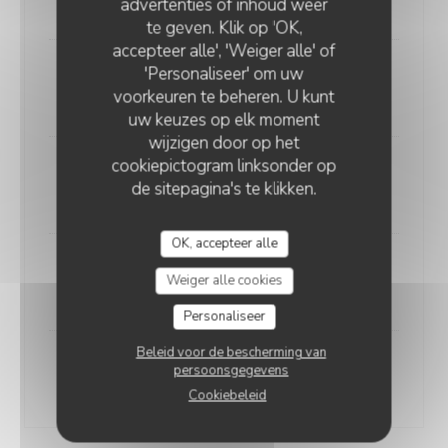
12,00 EUR
advertenties of inhoud weer
te geven. Klik op 'OK,
accepteer alle', 'Weiger alle' of
'Personaliseer' om uw
Spek kaas en appel
voorkeuren te beheren. U kunt
13,50 EUR
uw keuzes op elk moment
wijzigen door op het
cookiepictogram linksonder op
Spek en banaan
de sitepagina's te klikken.
12,50 EUR
OK, accepteer alle
Spek kaas ui en champignons
Weiger alle cookies
14,00 EUR
Personaliseer
Beleid voor de bescherming van
Spek kaas prei en champignons
persoonsgegevens
14,00 EUR
Cookiebeleid