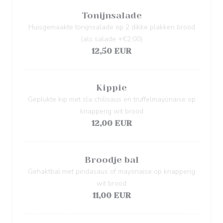
Tonijnsalade
Huisgemaakte tonijnsalade op 2 dikke plakken brood
(als salade +€2.00)
12,50 EUR
Kippie
Geplukte kip met sla chilisaus en truffelmayonaise op
knapperig wit brood
12,00 EUR
Broodje bal
Gehaktbal met pindasaus of mayonaise op knapperig
wit brood
11,00 EUR