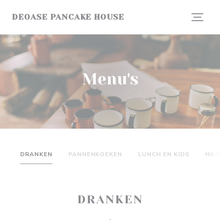
Cookies beheer paneel
DEOASE PANCAKE HOUSE
Menu's
DRANKEN
PANNENKOEKEN
LUNCH EN KIDS
HAP
DRANKEN