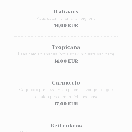
Italiaans
Kaas salami ui en champignons
14,00 EUR
Tropicana
Kaas ham en ananas (optie spek in plaats van ham)
14,00 EUR
Carpaccio
Carpaccio parmezaan sla pittenmix zongedroogde
tomaten pesto en truffelmayonaise
17,00 EUR
Geitenkaas