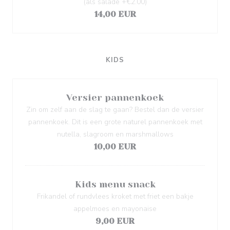
(als salade +€2.00)
14,00 EUR
KIDS
Versier pannenkoek
Zin om zelf aan de slag te gaan? Bestel dan de versier
pannenkoek. Dit is een grote naturel pannenkoek met
nutella, slagroom en marshmallows
10,00 EUR
Kids menu snack
Frikandel of rundvlees kroket met friet een bakje
appelmoes en mayonaise
9,00 EUR