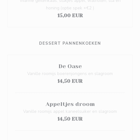
Warme geitenkaas, stukjes appel, walnoten, sla en
honing (optie spek +€2 )
15,00 EUR
DESSERT PANNENKOEKEN
De Oase
Vanille roomijs boerenjongens en slagroom
14,50 EUR
Appeltjes droom
Vanille roomijs appel kaneelsuiker en slagroom
14,50 EUR