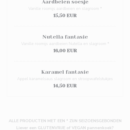
Aardbeien soesje
Vanille roomijs aardbeien en slagroom *
15,50 EUR
Nutella fantasie
Vanille roomijs aardbeien Nutella en slagroom *
16,00 EUR
Karamel fantasie
Appel karamelsaus slagroom en stroopwafelstukjes
14,50 EUR
ALLE PRODUCTEN MET EEN * ZIJN SEIZOENSGEBONDEN
Liever een GLUTENVRIJE of VEGAN pannenkoek?