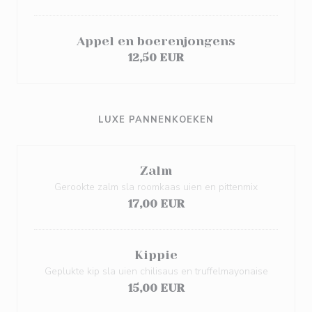
Appel en boerenjongens
12,50 EUR
LUXE PANNENKOEKEN
Zalm
Gerookte zalm sla roomkaas uien en pittenmix
17,00 EUR
Kippie
Geplukte kip sla uien chilisaus en truffelmayonaise
15,00 EUR