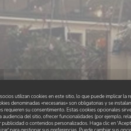
socios utilizan cookies en este sitio, lo que puede implicar la
okies denominadas «necesarias» son obligatorias y se instalan
s requieren su consentimiento. Estas cookies opcionales sirve
a audiencia del sitio, ofrecer funcionalidades (por ejemplo, re
r publicidad o contenidos personalizados. Haga clic en 'Acept
•
VOGELENZANG
lizar' para gestionar sus preferencias. Puede cambiar sus opci
DEOASE PANCAKE HOUSE