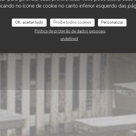
eOase pancake hou
cando no ícone de cookie no canto inferior esquerdo das pági
OK, aceitar tudo
Proíbe todos cookies
Personalizar
RESERVAR UMA MESA
Política de proteção de dados pessoais
undefined